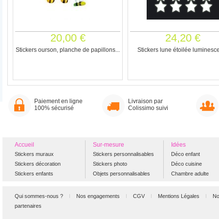
20,00 €
24,20 €
Stickers ourson, planche de papillons...
Stickers lune étoilée luminesc
Paiement en ligne
Livraison par
100% sécurisé
Colissimo suivi
Accueil
Sur-mesure
Idées
Stickers muraux
Stickers personnalisables
Déco enfant
Stickers décoration
Stickers photo
Déco cuisine
Stickers enfants
Objets personnalisables
Chambre adulte
Qui sommes-nous ?
Nos engagements
CGV
Mentions Légales
No
partenaires