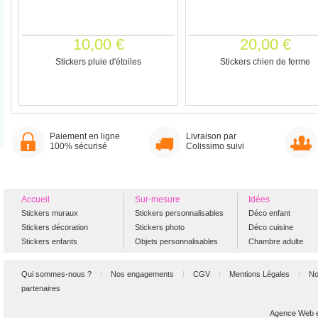
10,00 €
20,00 €
Stickers pluie d'étoiles
Stickers chien de ferme
Paiement en ligne
Livraison par
100% sécurisé
Colissimo suivi
Accueil
Sur-mesure
Idées
Stickers muraux
Stickers personnalisables
Déco enfant
Stickers décoration
Stickers photo
Déco cuisine
Stickers enfants
Objets personnalisables
Chambre adulte
Qui sommes-nous ?
Nos engagements
CGV
Mentions Légales
No
partenaires
Agence Web et