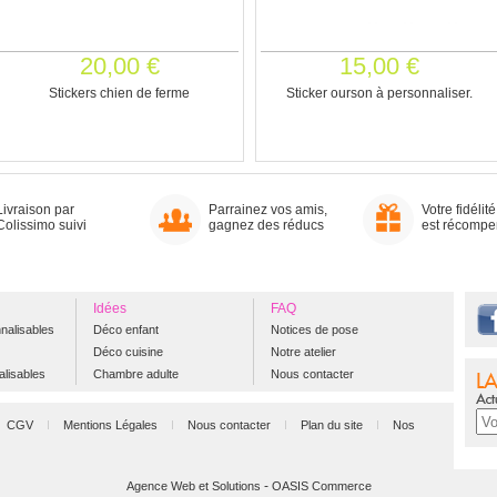
20,00 €
15,00 €
Stickers chien de ferme
Sticker ourson à personnaliser.
Livraison par
Parrainez vos amis,
Votre fidélité
Colissimo suivi
gagnez des réducs
est récomp
Idées
FAQ
nalisables
Déco enfant
Notices de pose
Déco cuisine
Notre atelier
alisables
Chambre adulte
Nous contacter
CGV
Mentions Légales
Nous contacter
Plan du site
Nos
-
Agence Web et Solutions
OASIS Commerce