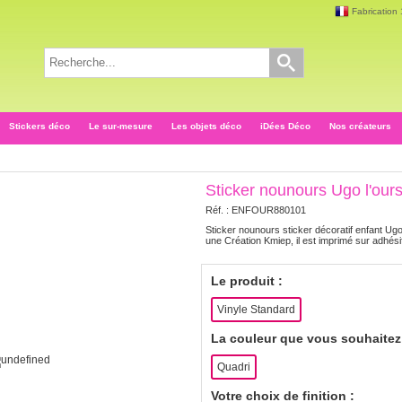
Fabrication
Stickers déco
Le sur-mesure
Les objets déco
iDées Déco
Nos créateurs
Sticker nounours Ugo l'our
Réf. :
ENFOUR880101
Sticker nounours sticker décoratif enfant Ug
une Création Kmiep, il est imprimé sur adhési
Le produit :
Vinyle Standard
La couleur que vous souhaitez 
Quadri
Votre choix de finition :