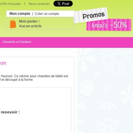
 100% française
Nous contacter
Mon compte
|
Créer un compte
Mon panier :
Aucun article
Conseils et Contact
son
o l'ourson. Ce sticker pour chambre de bébé est
f et découpé à la forme.
recevoir :