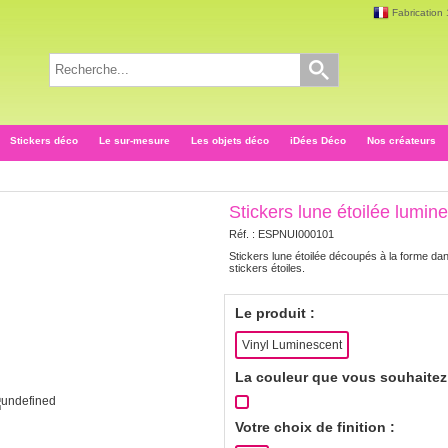
Fabrication
Stickers déco
Le sur-mesure
Les objets déco
iDées Déco
Nos créateurs
Stickers lune étoilée lumin
Réf. :
ESPNUI000101
Stickers lune étoilée découpés à la forme dan
stickers étoiles.
Le produit :
Vinyl Luminescent
La couleur que vous souhaitez 
Votre choix de finition :