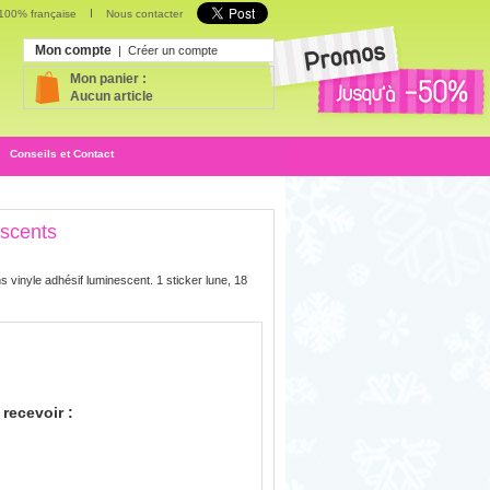
 100% française
Nous contacter
Mon compte
|
Créer un compte
Mon panier :
Aucun article
Conseils et Contact
escents
s vinyle adhésif luminescent. 1 sticker lune, 18
recevoir :