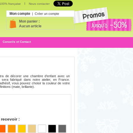
 100% française
Nous contacter
Mon compte
|
Créer un compte
Mon panier :
Aucun article
Conseils et Contact
ra de décorer une chambre d'enfant avec un
sera fabriqué dans notre atelier, en France.
dhésif, vous pouvez choisir la couleur de votre
initions (mate, brillante).
recevoir :