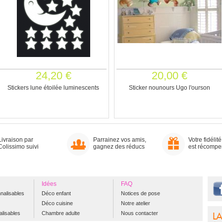
24,20 €
20,00 €
Stickers lune étoilée luminescents
Sticker nounours Ugo l'ourson
Livraison par
Parrainez vos amis,
Votre fidélité
Colissimo suivi
gagnez des réducs
est récomp
Idées
FAQ
nalisables
Déco enfant
Notices de pose
Déco cuisine
Notre atelier
alisables
Chambre adulte
Nous contacter