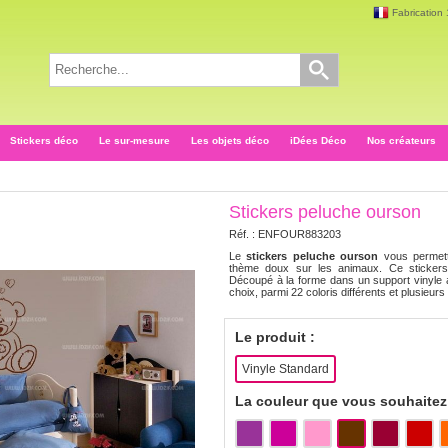
Fabrication
Stickers déco
Le sur-mesure
Les objets déco
iDées Déco
Nos créateurs
Stickers peluche ourson
Réf. :
ENFOUR883203
Le
stickers peluche ourson
vous permett
thème doux sur les animaux. Ce stickers 
Découpé à la forme dans un support vinyle a
choix, parmi 22 coloris différents et plusieurs f
Le produit :
Vinyle Standard
La couleur que vous souhaitez 