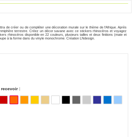
ttra de créer ou de compléter une décoration murale sur le thème de l'Afrique. Après
mammiphère terrestre. Créez un décor savane avec ce stickers rhinocéros et voyagez
kers rhinocéros disponible en 22 couleurs, plusieurs tailles et deux finitions (mate et
écoupe à la forme dans du vinyle monochrome. Création LNdesign.
recevoir :