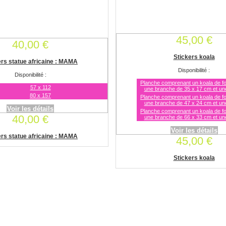
45,00 €
40,00 €
Stickers koala
ers statue africaine : MAMA
Disponibilité :
Disponibilité :
Planche comprenant un koala de f
57 x 112
une branche de 35 x 17 cm et un
80 x 157
Planche comprenant un koala de f
une branche de 47 x 24 cm et un
Voir les détails
Planche comprenant un koala de f
40,00 €
une branche de 66 x 33 cm et un
Voir les détails
ers statue africaine : MAMA
45,00 €
Stickers koala