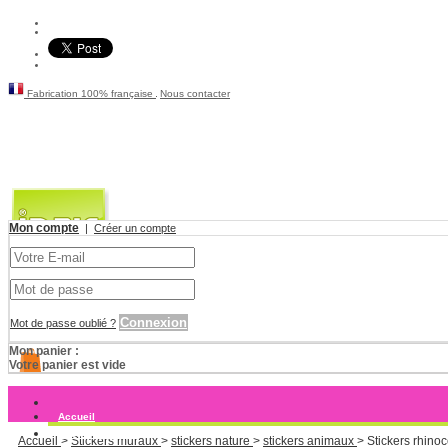
Fabrication 100% française
Nous contacter
Mon compte
|
Créer un compte
Connexion
Mot de passe oublié ?
Mon panier :
Votre panier est vide
Accueil
Stickers muraux
Accueil
>
Stickers muraux
>
stickers nature
>
stickers animaux
>
Stickers rhino