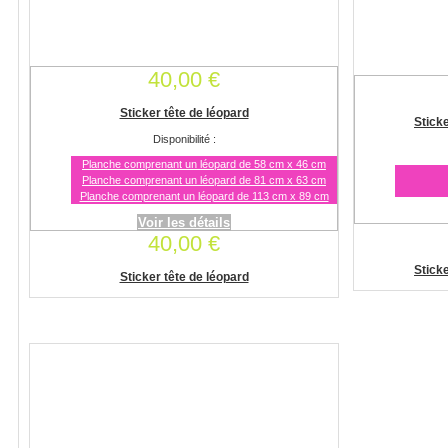
40,00 €
Sticker tête de léopard
Stick
Disponibilité :
Planche comprenant un léopard de 58 cm x 46 cm
Planche comprenant un léopard de 81 cm x 63 cm
Planche comprenant un léopard de 113 cm x 89 cm
Voir les détails
40,00 €
Stick
Sticker tête de léopard