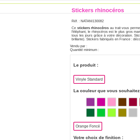
Stickers rhinocéros
Réf. :
NATANI130082
Ce
stickers rhinocéros
au trait vous perme
l'éléphant, le rhinocéros est le plus gros 
tous les jours grâce à votre décoration. Stic
brillante). Stickers fabriqués en France : d
Vendu par :
Quantité minimum :
Le produit :
Vinyle Standard
La couleur que vous souhaitez 
Orange Foncé
Votre choix de finition :