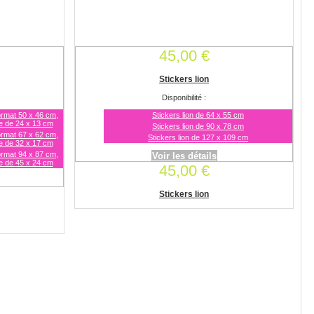
45,00 €
Stickers lion
Disponibilité :
ormat 50 x 46 cm,
Stickers lion de 64 x 55 cm
e de 24 x 13 cm
Stickers lion de 90 x 78 cm
ormat 67 x 62 cm,
Stickers lion de 127 x 109 cm
e de 32 x 17 cm
ormat 94 x 87 cm,
Voir les détails
e de 45 x 24 cm
45,00 €
Stickers lion