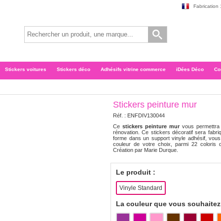
Fabrication
Stickers voitures
Stickers déco
Adhésifs vitrine commerce
iDées Déco
Co
Stickers peinture mur
Réf. :
ENFDIV130044
Ce
stickers
peinture mur
vous permettra 
rénovation. Ce stickers décoratif sera fabr
forme dans un support vinyle adhésif, vous
couleur de votre choix, parmi 22 coloris dif
Création par Marie Durque.
Le produit :
Vinyle Standard
La couleur que vous souhaitez 