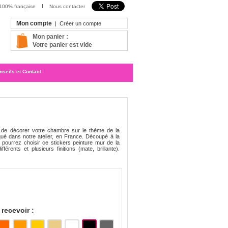
 100% française
Nous contacter
Mon compte
|
Créer un compte
Mon panier :
Votre panier est vide
nseils et Contact
de décorer votre chambre sur le thème de la
iqué dans notre atelier, en France. Découpé à la
 pourrez choisir ce stickers peinture mur de la
férents et plusieurs finitions (mate, brillante).
recevoir :