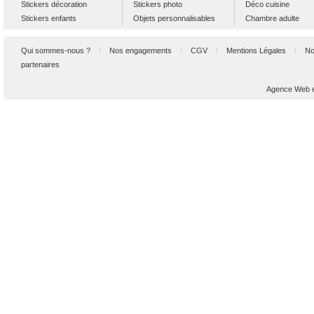
Stickers décoration
Stickers photo
Déco cuisine
Stickers enfants
Objets personnalisables
Chambre adulte
Qui sommes-nous ?
Nos engagements
CGV
Mentions Légales
No
partenaires
Agence Web et