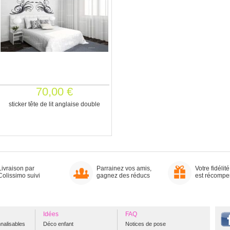
70,00 €
sticker tête de lit anglaise double
Livraison par
Parrainez vos amis,
Votre fidélité
Colissimo suivi
gagnez des réducs
est récomp
Idées
FAQ
nalisables
Déco enfant
Notices de pose