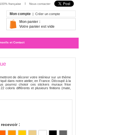
 100% française
Nous contacter
Mon compte
|
Créer un compte
Mon panier :
Votre panier est vide
nseils et Contact
que
ettront de décorer votre intérieur sur un thème
riqué dans notre atelier, en France. Découpé à la
us pourrez choisir ces stickers muraux frise
2 coloris différents et plusieurs finitions (mate,
recevoir :