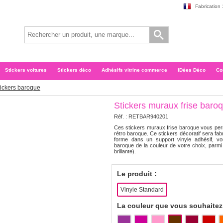
Fabrication
Stickers voitures
Stickers déco
Adhésifs vitrine commerce
iDées Déco
Co
tickers baroque
Stickers muraux frise baro
Réf. :
RETBAR940201
Ces stickers muraux frise baroque vous perm
rétro baroque. Ce stickers décoratif sera fab
forme dans un support vinyle adhésif, vo
baroque de la couleur de votre choix, parmi 2
brillante).
Le produit :
Vinyle Standard
La couleur que vous souhaitez 