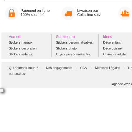
Paiement en ligne
Livraison par
100% sécurisé
Colissimo suivi
Accueil
Sur-mesure
Idées
Stickers muraux
Stickers personnalisables
Déco enfant
Stickers décoration
Stickers photo
Déco cuisine
Stickers enfants
Objets personnalisables
Chambre adulte
Qui sommes-nous ?
Nos engagements
CGV
Mentions Légales
No
partenaires
Agence Web et