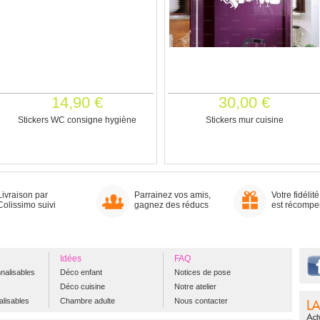
14,90 €
30,00 €
Stickers WC consigne hygiène
Stickers mur cuisine
Livraison par
Parrainez vos amis,
Votre fidélité
Colissimo suivi
gagnez des réducs
est récomp
Idées
FAQ
nalisables
Déco enfant
Notices de pose
Déco cuisine
Notre atelier
alisables
Chambre adulte
Nous contacter