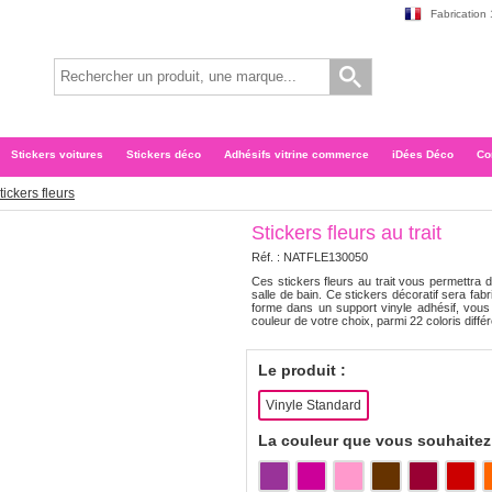
Fabrication
Stickers voitures
Stickers déco
Adhésifs vitrine commerce
iDées Déco
Co
tickers fleurs
Stickers fleurs au trait
Réf. :
NATFLE130050
Ces stickers fleurs au trait vous permettr
salle de bain. Ce stickers décoratif sera fab
forme dans un support vinyle adhésif, vous p
couleur de votre choix, parmi 22 coloris différe
Le produit :
Vinyle Standard
La couleur que vous souhaitez 