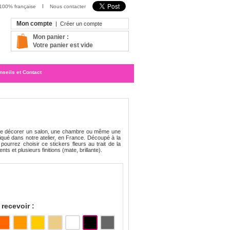
 100% française
Nous contacter
Mon compte
|
Créer un compte
Mon panier :
Votre panier est vide
nseils et Contact
a de décorer un salon, une chambre ou même une
riqué dans notre atelier, en France. Découpé à la
ourrez choisir ce stickers fleurs au trait de la
nts et plusieurs finitions (mate, brillante).
recevoir :