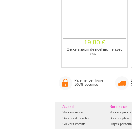
19,80 €
Stickers sapin de noël incliné avec
ses...
Paiement en ligne
100% sécurisé
Accueil
Sur-mesure
Stickers muraux
Stickers person
Stickers décoration
Stickers photo
Stickers enfants
Objets personn