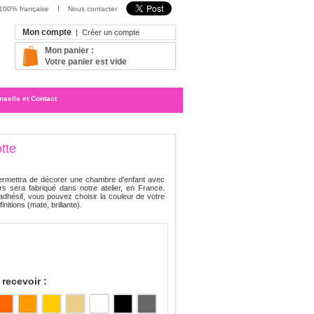
 100% française
Nous contacter
Mon compte
|
Créer un compte
Mon panier :
Votre panier est vide
nseils et Contact
tte
rmettra de décorer une chambre d'enfant avec
s sera fabriqué dans notre atelier, en France.
dhésif, vous pouvez choisir la couleur de votre
initions (mate, brillante).
recevoir :