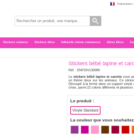
Fabrication
Stickers voitures
Stickers déco
Adhésifs vitrine commerce
iDées Déco
Co
Stickers bébé lapine et caro
Réf. :
ENFDIV130080
Le
stickers bébé lapine et carotte
vous pe
un thème doux sur les animaux. Ce sticker
Découpé à la forme dans un support vinyle a
choix, parmi 22 coloris différents et plusieurs f
Le produit :
Vinyle Standard
La couleur que vous souhaitez 