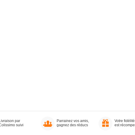
Livraison par
Parrainez vos amis,
Votre fidélité
Colissimo suivi
gagnez des réducs
est récomp