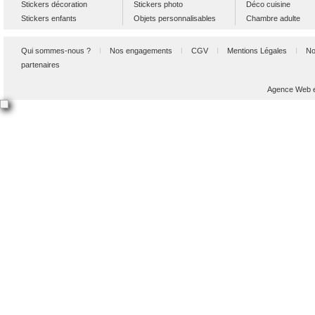
Stickers décoration
Stickers photo
Déco cuisine
Stickers enfants
Objets personnalisables
Chambre adulte
Qui sommes-nous ?
Nos engagements
CGV
Mentions Légales
No
partenaires
Agence Web et