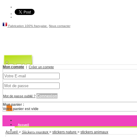
Fabrication 100% française
Nous contacter
Mon compte
|
Créer un compte
Connexion
Mot de passe oublié ?
Mon panier :
Votre panier est vide
Accueil
Stickers muraux
Accueil
>
Stickers muraux
>
stickers nature
>
stickers animaux
Stickers enfants