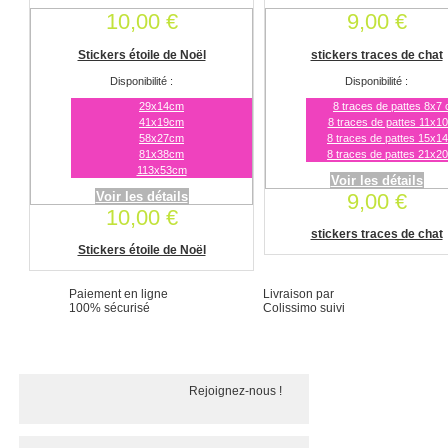
10,00 €
9,00 €
Stickers étoile de Noël
stickers traces de chat
Disponibilité :
Disponibilité :
29x14cm
8 traces de pattes 8x7
41x19cm
8 traces de pattes 11x1
58x27cm
8 traces de pattes 15x1
81x38cm
8 traces de pattes 21x2
113x53cm
Voir les détails
Voir les détails
9,00 €
10,00 €
stickers traces de chat
Stickers étoile de Noël
Paiement en ligne
Livraison par
100% sécurisé
Colissimo suivi
Rejoignez-nous !