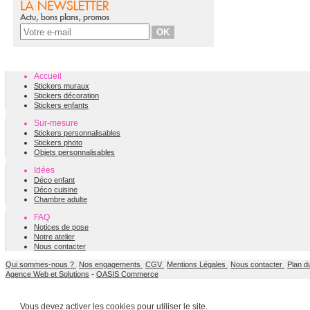
Accueil
Stickers muraux
Stickers décoration
Stickers enfants
Sur-mesure
Stickers personnalisables
Stickers photo
Objets personnalisables
Idées
Déco enfant
Déco cuisine
Chambre adulte
FAQ
Notices de pose
Notre atelier
Nous contacter
Qui sommes-nous ?
Nos engagements
CGV
Mentions Légales
Nous contacter
Plan d
-
Agence Web et Solutions
OASIS Commerce
Vous devez activer les cookies pour utiliser le site.