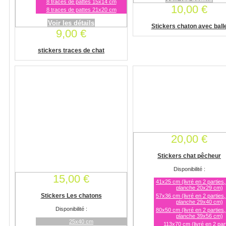
8 traces de pattes 15x14 cm
10,00 €
8 traces de pattes 21x20 cm
Voir les détails
Stickers chaton avec ball
9,00 €
stickers traces de chat
20,00 €
Stickers chat pêcheur
Disponibilité :
15,00 €
41x25 cm (livré en 2 parties,
planche 20x29 cm)
Stickers Les chatons
57x36 cm (livré en 2 parties,
planche 29x40 cm)
Disponibilité :
80x50 cm (livré en 2 parties,
planche 39x56 cm)
25x40 cm
113x70 cm (livré en 2 part