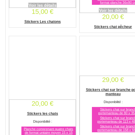
format planche 56x80 c
Voir les détails
15,00 €
Voir les détails
20,00 €
Stickers Les chatons
Stickers chat pêcheur
29,00 €
Stickers chat sur branche po
manteau
20,00 €
Disponibilité :
Stickers chat sur branc
portemanteau de 80 x 3
Stickers les chats
Stickers chat sur branc
Disponibilité :
portemanteau de 113 x 4
Stickers chat sur branc
Planche comprenant quatre chats
portemanteau de 158 x 6
de format unitaire moyen 15 x 15