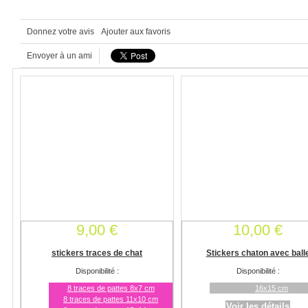
Donnez votre avis
Ajouter aux favoris
Envoyer à un ami
9,00 €
10,00 €
stickers traces de chat
Stickers chaton avec ball
Disponibilité :
Disponibilité :
8 traces de pattes 8x7 cm
16x15 cm
8 traces de pattes 11x10 cm
Voir les détails