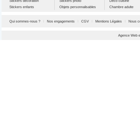
Stickers décoration
Stickers photo
Déco cuisine
Stickers enfants
Objets personnalisables
Chambre adulte
Qui sommes-nous ?
Nos engagements
CGV
Mentions Légales
Nous c
Agence Web et